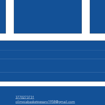
F G1: Olimpia Pesaro 65-52 Pink
Al via
Basket Terni
ospit
Si è giocata lunedì sera alla
Avrà 
palestra Celletta di Pesaro la gara
palest
1 delle finali playoff del
final
campionato di serie C femminile
femmi
fra l'Olimpia Pesaro e la Pink
promo
Basket Terni. Partenza ottima di
l'Oli
Pesaro che
Terni
3770273731
olimpiabasketpesaro1958@gmail.com