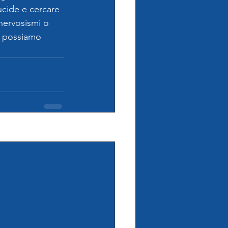
ucide e cercare 
nervosismi o 
n possiamo 
Mostra tutti