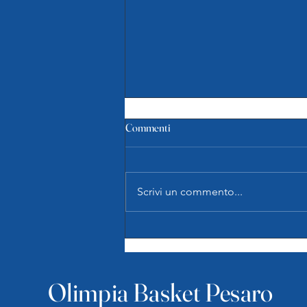
F G2: Pink Basket Terni 46-58
Commenti
Olimpia Pesaro
Si è svolta ieri la gara 2 delle finali
del campionato di serie C
Scrivi un commento...
femminile fra Olimpia Pesaro e
Pink Basket Terni. Dopo la vittoria
in gara 1 le pesaresi arrivavano a
Terni con il primo match point.
Olimpia Basket Pesaro