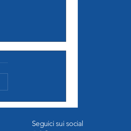
 la finale di serie C: Pesaro
a Terni
inizio domani sera, alla
ra Celletta di Pesaro, la
e del campionato di serie C
nile. A contendersi la
zione in serie B saranno
mpia Pesaro e la Pink Basket
. Le pes
Seguici sui social