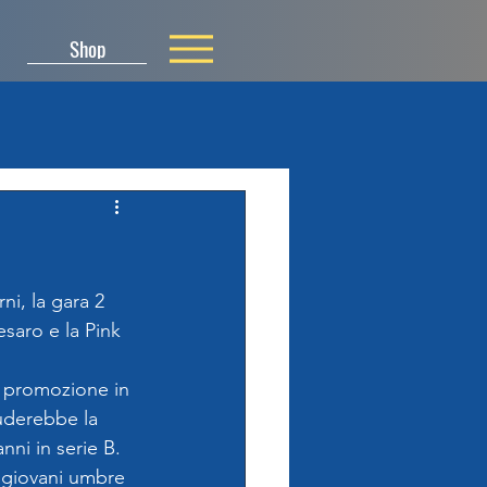
Shop
ni, la gara 2 
esaro e la Pink 
a promozione in 
iuderebbe la 
nni in serie B.
e giovani umbre 