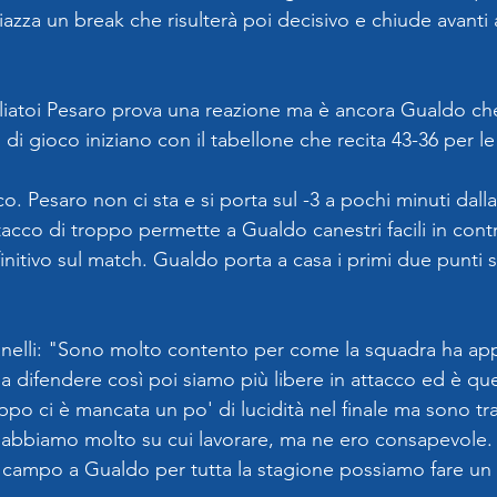
zza un break che risulterà poi decisivo e chiude avanti al
gliatoi Pesaro prova una reazione ma è ancora Gualdo che
ti di gioco iniziano con il tabellone che recita 43-36 per l
o. Pesaro non ci sta e si porta sul -3 a pochi minuti dall
attacco di troppo permette a Gualdo canestri facili in con
nitivo sul match. Gualdo porta a casa i primi due punti st
nelli: "Sono molto contento per come la squadra ha appr
 a difendere così poi siamo più libere in attacco ed è que
po ci è mancata un po' di lucidità nel finale ma sono tr
e abbiamo molto su cui lavorare, ma ne ero consapevole.
 campo a Gualdo per tutta la stagione possiamo fare un