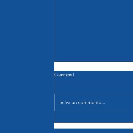
F G2: Pink Basket Terni 46-58
Commenti
Olimpia Pesaro
Si è svolta ieri la gara 2 delle finali
del campionato di serie C
Scrivi un commento...
femminile fra Olimpia Pesaro e
Pink Basket Terni. Dopo la vittoria
in gara 1 le pesaresi arrivavano a
Terni con il primo match point.