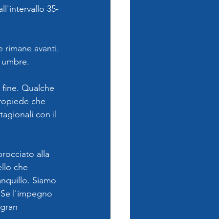
l'intervallo 35-
 rimane avanti. 
e umbre.
a fine. Qualche 
tropiede che 
agionali con il 
occiato alla 
llo che 
anquillo. Siamo 
 Se l'impegno 
 gran 