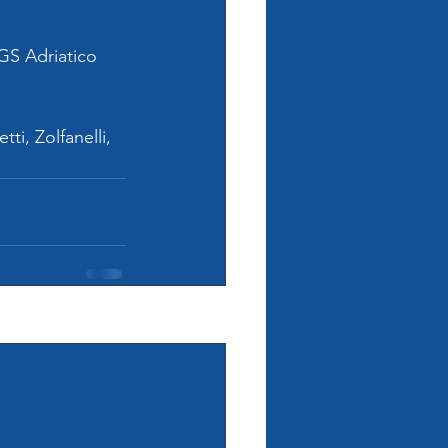
GS Adriatico 
ti, Zolfanelli, 
Mostra tutti