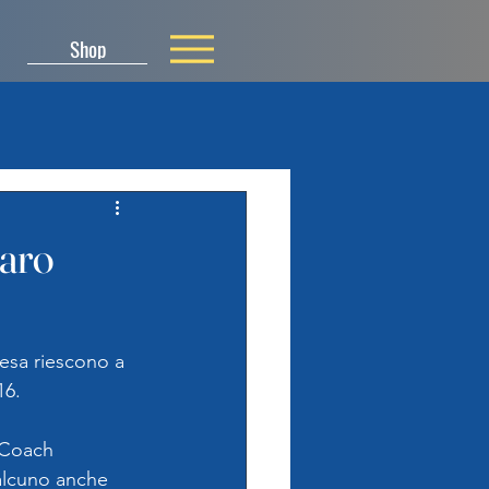
Shop
aro
esa riescono a 
16.
 Coach 
ualcuno anche 