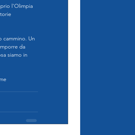
oprio l'Olimpia 
torie 
tro cammino. Un 
 imporre da 
osa siamo in 
eme 