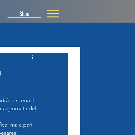
Shop
a
drà in scena il 
ta giornata del 
ica, ma a pari 
esaresi. 