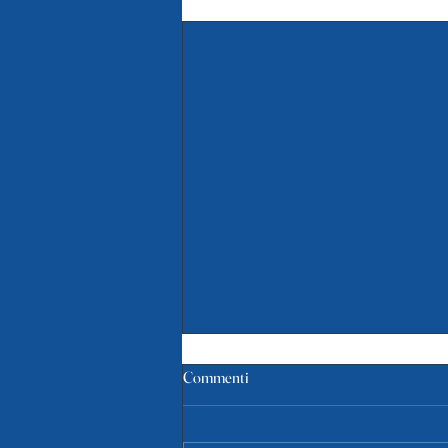
Post recenti
F G2: Pink Basket Terni 46-58
Commenti
Olimpia Pesaro
Si è svolta ieri la gara 2 delle finali