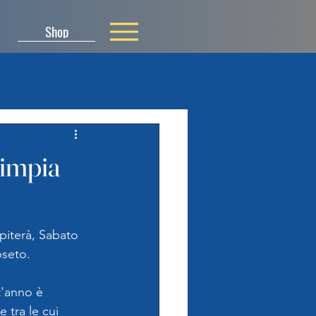
Shop
limpia
piterà, Sabato 
oseto.
t'anno è 
 tra le cui 