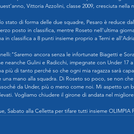
quest'anno, Vittoria Azzolini, classe 2009, cresciuta nella 
o stato di forma delle due squadre, Pesaro è reduce dalla
erzo posto in classifica, mentre Roseto nell'ultima giorn
ma in classifica a 8 punti insieme proprio a Terni e all'Adr
nelli:"Saremo ancora senza le infortunate Biagetti e Sor
e neanche Gulini e Radicchi, impegnate con Under 17 a 
 più di tanto perché so che ogni mia ragazza sarà capac
e una mano alla squadra. Di Roseto so poco, se non che
ssoché da Under, più o meno come noi. Mi aspetto un b
levati. Vogliamo chiudere il girone di andata nel miglior
e, Sabato alla Celletta per tifare tutti insieme OLIMPI