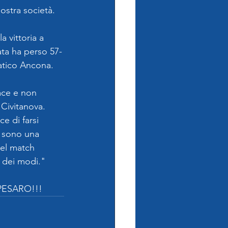
nostra società.
 vittoria a 
ata ha perso 57-
iatico Ancona.
ace e non 
Civitanova. 
e di farsi 
 sono una 
el match 
e dei modi."
A PESARO!!!